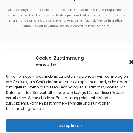
Ante ac dignissim placerat enim, sapien. Convallis sed nulla neque mollis
vitae ac a sed molestie. Mi pellentesque amet sit facilisi laoreet. Rhoncus
etiam turpis ornare quis quis eget viverra amet facilisi. Neque in a etiam
nunc. Sed eu faucibus neque id convallis nec non enim.
Cookie-Zustimmung
verwalten
Um dir ein optimales Erlebnis zu bieten, verwenden wir Technologien
wie Cookies, um Geräteinformationen zu speichern und/oder darauf
zuzugreifen. Wenn du diesen Technologien zustimmst, können wir
Daten wie das Surfverhalten oder eindeutige IDs auf dieser Website
verarbeiten. Wenn du deine Zustimmung nicht erteilst oder
zurückziehst, können bestimmte Merkmale und Funktionen
beeinträchtigt werden.
akzeptieren