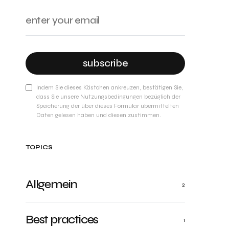
subscribe
Indem Sie dieses Kästchen ankreuzen, bestätigen Sie,
dass Sie unsere Nutzungsbedingungen bezüglich der
Speicherung der über dieses Formular übermittelten
Daten gelesen haben und diesen zustimmen.
TOPICS
Allgemein
2
Best practices
1