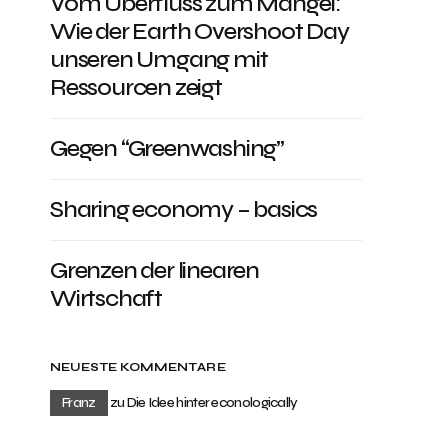
Vom Überfluss zum Mangel:
Wie der Earth Overshoot Day
unseren Umgang mit
Ressourcen zeigt
Gegen “Greenwashing”
Sharing economy – basics
Grenzen der linearen
Wirtschaft
NEUESTE KOMMENTARE
Franz
zu
Die Idee hinter econologically