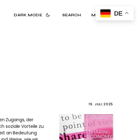
DE
DARK MODE
SEARCH
MENU
19. JULI 2025
en Zugangs, der
 soziale Vorteile zu
weit an Bedeutung
und Weise, wie wir